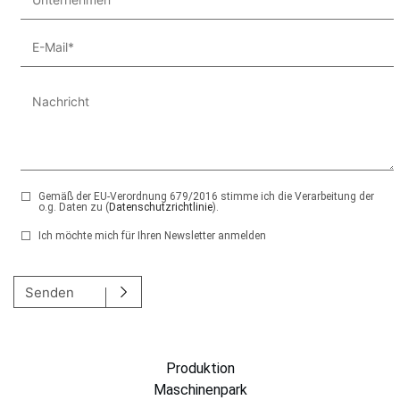
Gemäß der EU-Verordnung 679/2016 stimme ich die Verarbeitung der
o.g. Daten zu (
Datenschutzrichtlinie
).
Ich möchte mich für Ihren Newsletter anmelden
Si prega di lasciare vuoto questo campo.
Senden
Produktion
Maschinenpark