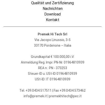
Qualität und Zertifizierung
Nachrichten
Download
Kontakt
Premek Hi Tech Srl
Via Jacopo Linussio, 3-5
33170 Pordenone – Italia
Grundkapital € 100.000,00 i.V.
Anmeldung Reg. Impr. PN-Nr. 01964810939
REA n.: PN - 373253
Steuer-ID u. USt-ID 01964810939
USt-ID: IT 01964810939
Tel.
+39.0434.517511
| Fax +39.0434.573462
info@premek.it
|
premekhitech@pec.it