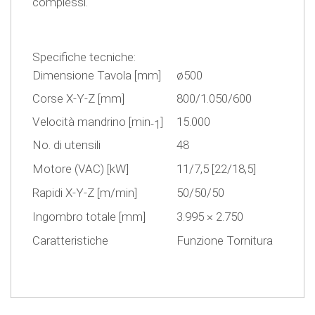
complessi.
Specifiche tecniche:
Dimensione Tavola [mm]
ø500
Corse X-Y-Z [mm]
800/1.050/600
Velocità mandrino [min
]
15.000
-1
No. di utensili
48
Motore (VAC) [kW]
11/7,5 [22/18,5]
Rapidi X-Y-Z [m/min]
50/50/50
Ingombro totale [mm]
3.995 × 2.750
Caratteristiche
Funzione Tornitura