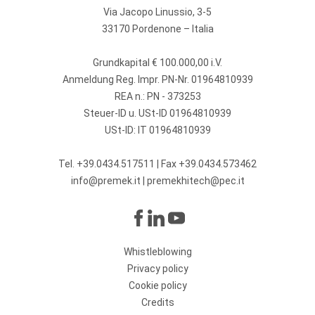
Via Jacopo Linussio, 3-5
33170 Pordenone – Italia
Grundkapital € 100.000,00 i.V.
Anmeldung Reg. Impr. PN-Nr. 01964810939
REA n.: PN - 373253
Steuer-ID u. USt-ID 01964810939
USt-ID: IT 01964810939
Tel.
+39.0434.517511
| Fax +39.0434.573462
info@premek.it
|
premekhitech@pec.it
Whistleblowing
Privacy policy
Cookie policy
Credits