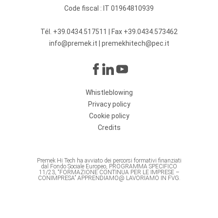
Code fiscal : IT 01964810939
Tél.
+39.0434.517511
| Fax +39.0434.573462
info@premek.it
|
premekhitech@pec.it
Whistleblowing
Privacy policy
Cookie policy
Credits
Premek Hi Tech ha avviato dei percorsi formativi finanziati
dal Fondo Sociale Europeo, PROGRAMMA SPECIFICO
11/23, “FORMAZIONE CONTINUA PER LE IMPRESE –
CONIMPRESA” APPRENDIAMO@ LAVORIAMO IN FVG.