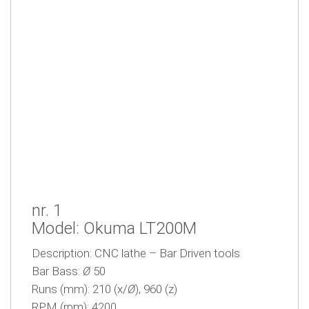
nr. 1
Model: Okuma LT200M
Description:
CNC lathe – Bar Driven tools
Bar Bass:
Ø
50
Runs (mm): 210 (x/
Ø
), 960 (z)
RPM (rpm): 4200