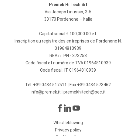
Premek Hi Tech Srl
Via Jacopo Linussio, 3-5
33170 Pordenone – Italie
Capital social € 100,000.00 e.l.
Inscription au registre des entreprises de Pordenone N.
01964810939
REA n.: PN - 373253
Code fiscal et numéro de TVA 01964810939
Code fiscal : IT 01964810939
Tél.
+39.0434.517511
| Fax +39.0434.573462
info@premek.it
|
premekhitech@pec.it
Whistleblowing
Privacy policy