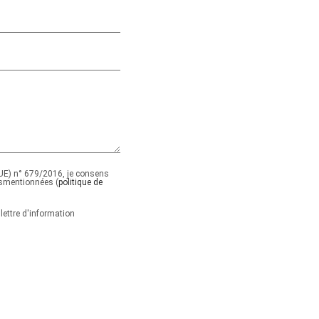
E) n° 679/2016, je consens
smentionnées (
politique de
lettre d'information
ide.