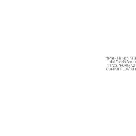
Premek Hi Tech ha av
dal Fondo Soci
11/23, “FORMAZ
CONIMPRESA” AP