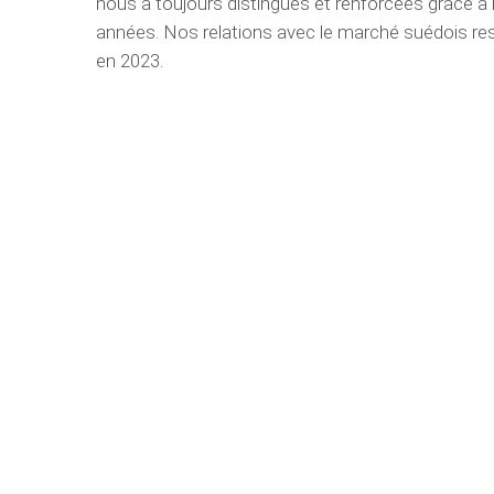
nous a toujours distingués et renforcées grâce à 
années. Nos relations avec le marché suédois rest
en 2023.