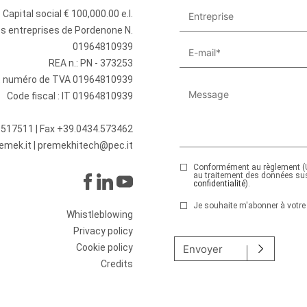
Capital social € 100,000.00 e.l.
des entreprises de Pordenone N.
01964810939
REA n.: PN - 373253
et numéro de TVA 01964810939
Code fiscal : IT 01964810939
.517511
| Fax +39.0434.573462
emek.it
|
premekhitech@pec.it
Conformément au règlement (U
au traitement des données su
confidentialité
).
Je souhaite m'abonner à votre 
Whistleblowing
Veuillez laisser ce champ v
Privacy policy
Cookie policy
Envoyer
Credits