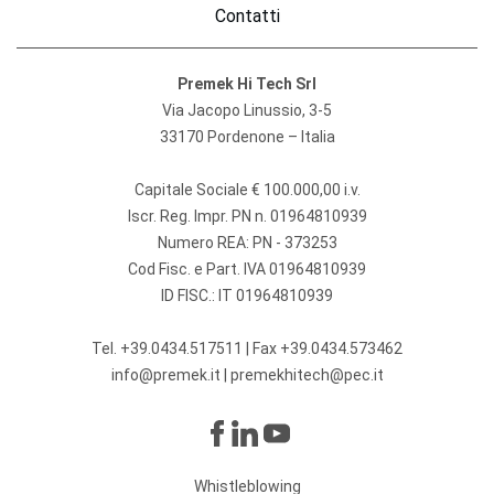
Contatti
Premek Hi Tech Srl
Via Jacopo Linussio, 3-5
33170 Pordenone – Italia
Capitale Sociale € 100.000,00 i.v.
Iscr. Reg. Impr. PN n. 01964810939
Numero REA: PN - 373253
Cod Fisc. e Part. IVA 01964810939
ID FISC.: IT 01964810939
Tel.
+39.0434.517511
| Fax +39.0434.573462
info@premek.it
|
premekhitech@pec.it
Whistleblowing