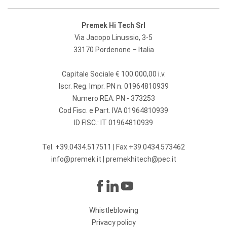
Premek Hi Tech Srl
Via Jacopo Linussio, 3-5
33170 Pordenone – Italia
Capitale Sociale € 100.000,00 i.v.
Iscr. Reg. Impr. PN n. 01964810939
Numero REA: PN - 373253
Cod Fisc. e Part. IVA 01964810939
ID FISC.: IT 01964810939
Tel.
+39.0434.517511
| Fax +39.0434.573462
info@premek.it
|
premekhitech@pec.it
Whistleblowing
Privacy policy