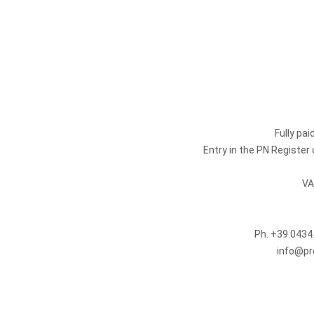
Fully pa
Entry in the PN Registe
VA
Ph.
+39.0434
info@pr