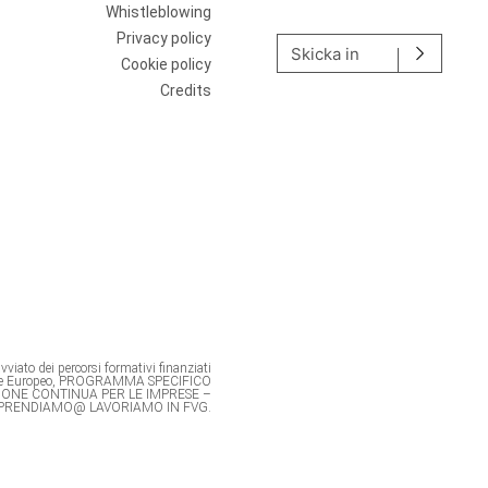
Lämna detta fält tomt.
Whistleblowing
Privacy policy
Skicka in
Cookie policy
Credits
viato dei percorsi formativi finanziati
ale Europeo, PROGRAMMA SPECIFICO
IONE CONTINUA PER LE IMPRESE –
PRENDIAMO@ LAVORIAMO IN FVG.