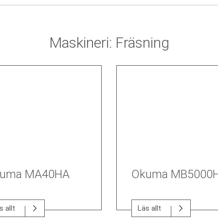
Maskineri: Fräsning
uma MA40HA
Okuma MB5000
s allt
Läs allt