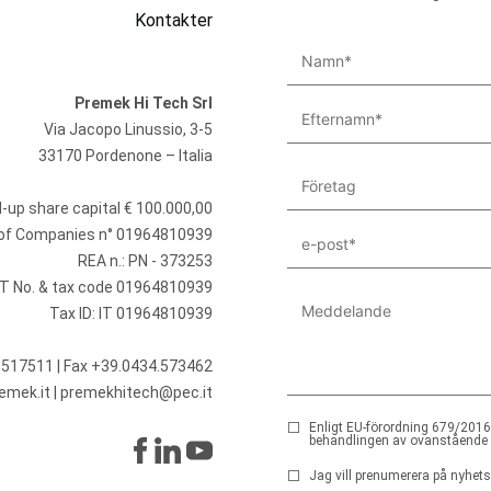
Kontakter
Premek Hi Tech Srl
Via Jacopo Linussio, 3-5
33170 Pordenone – Italia
id-up share capital € 100.000,00
r of Companies n° 01964810939
REA n.: PN - 373253
T No. & tax code 01964810939
Tax ID: IT 01964810939
.517511
| Fax +39.0434.573462
emek.it
|
premekhitech@pec.it
Enligt EU-förordning 679/2016 
behandlingen av ovanstående u
Jag vill prenumerera på nyhets