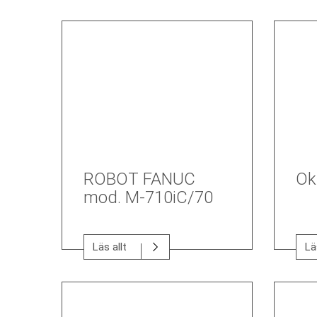
ROBOT FANUC
Ok
mod. M-710iC/70
Läs allt
Lä