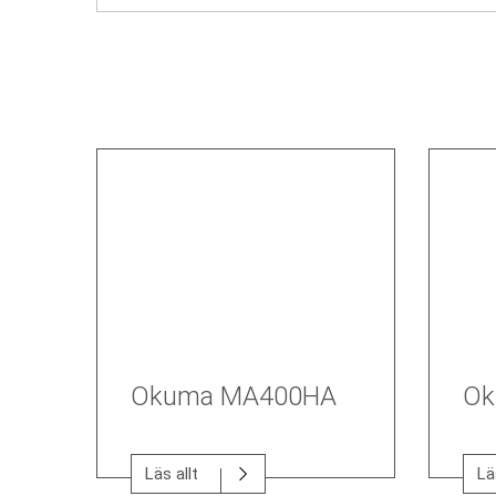
Okuma MA400HA
Ok
Läs allt
Lä