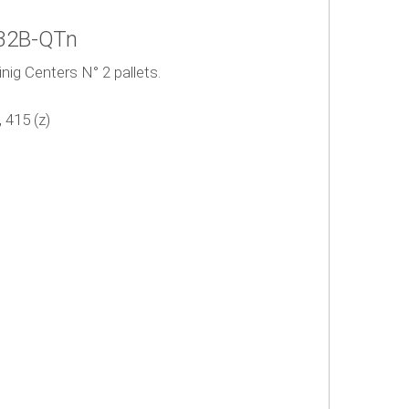
C32B-QTn
nig Centers N° 2 pallets.
 415 (z)