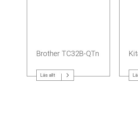
Brother TC32B-QTn
Ki
Läs allt
Lä