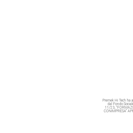
Premek Hi Tech ha av
dal Fondo Soci
11/23, “FORMAZ
CONIMPRESA” AP