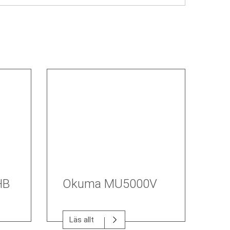
HB
Okuma MU5000V
Läs allt