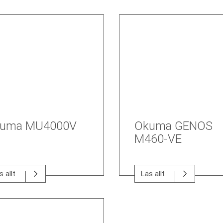
uma MU4000V
Okuma GENOS
M460-VE
s allt
Läs allt