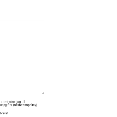
samtycker jag till
ppgifter (
sekretesspolicy
).
brevet