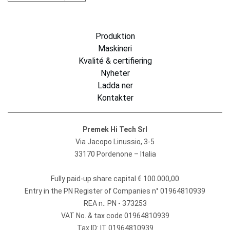
Produktion
Maskineri
Kvalité & certifiering
Nyheter
Ladda ner
Kontakter
Premek Hi Tech Srl
Via Jacopo Linussio, 3-5
33170 Pordenone – Italia
Fully paid-up share capital € 100.000,00
Entry in the PN Register of Companies n° 01964810939
REA n.: PN - 373253
VAT No. & tax code 01964810939
Tax ID: IT 01964810939