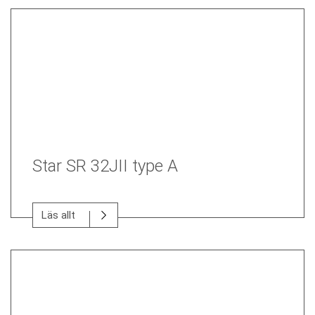
Star SR 32JII type A
Läs allt