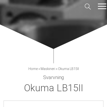
Home
»
Maskineri
»
Okuma LB15II
Svarvning
Okuma LB15II