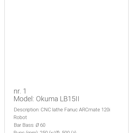
nr. 1
Model: Okuma LB15II
Description:
CNC lathe Fanuc ARCmate 120i
Robot
Bar Bass:
Ø
60
Runs (mm): 250 (x/
Ø
), 500 (z)