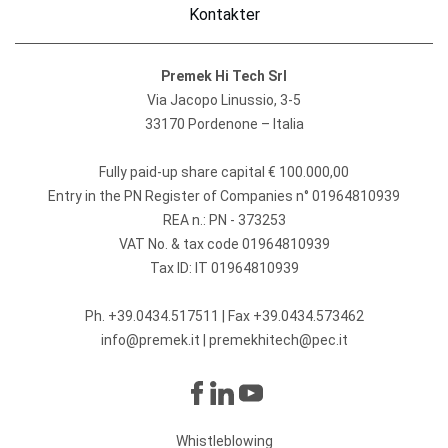
Kontakter
Premek Hi Tech Srl
Via Jacopo Linussio, 3-5
33170 Pordenone – Italia
Fully paid-up share capital € 100.000,00
Entry in the PN Register of Companies n° 01964810939
REA n.: PN - 373253
VAT No. & tax code 01964810939
Tax ID: IT 01964810939
Ph.
+39.0434.517511
| Fax +39.0434.573462
info@premek.it
|
premekhitech@pec.it
Whistleblowing