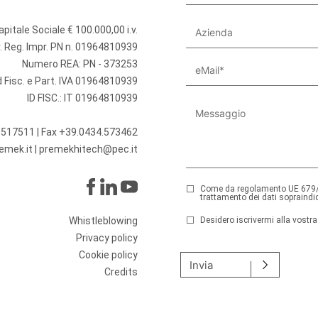
apitale Sociale € 100.000,00 i.v.
r. Reg. Impr. PN n. 01964810939
Numero REA: PN - 373253
 Fisc. e Part. IVA 01964810939
ID FISC.: IT 01964810939
.517511
| Fax +39.0434.573462
emek.it
|
premekhitech@pec.it
Come da regolamento UE 679/
trattamento dei dati sopraindic
Whistleblowing
Desidero iscrivermi alla vostra
Si prega di lasciare vuoto
Privacy policy
Cookie policy
Invia
Credits