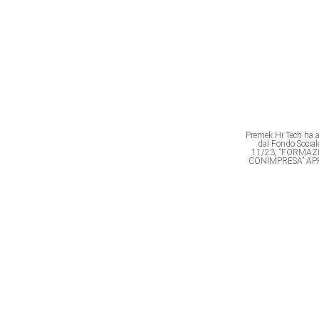
Premek Hi Tech ha av
dal Fondo Soci
11/23, “FORMAZ
CONIMPRESA” AP