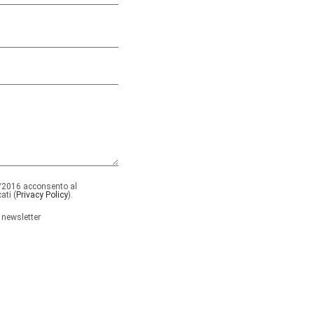
2016 acconsento al
ati (
Privacy Policy
).
 newsletter
 questo campo.