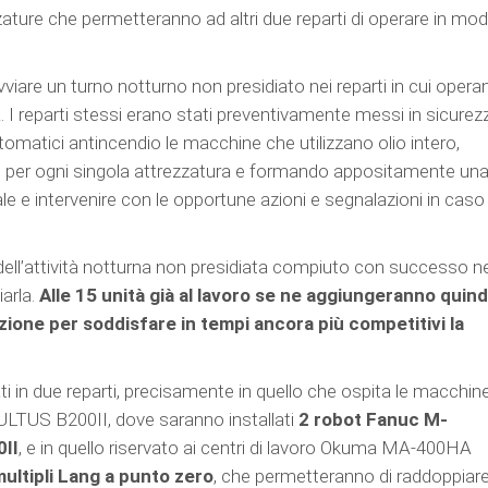
zzature che permetteranno ad altri due reparti di operare in mo
vviare un turno notturno non presidiato nei reparti in cui opera
 I reparti stessi erano stati preventivamente messi in sicurez
tomatici antincendio le macchine che utilizzano olio intero,
 per ogni singola attrezzatura e formando appositamente un
rale e intervenire con le opportune azioni e segnalazioni in caso 
 dell’attività notturna non presidiata compiuto con successo ne
iarla.
Alle 15 unità già al lavoro se ne aggiungeranno quind
uzione per soddisfare in tempi ancora più competitivi la
ti in due reparti, precisamente in quello che ospita le macchin
TUS B200II, dove saranno installati
2 robot Fanuc M-
II
, e in quello riservato ai centri di lavoro Okuma MA-400HA
multipli Lang a punto zero
, che permetteranno di raddoppiare