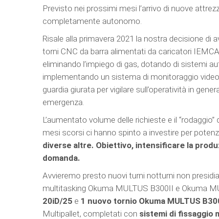
Previsto nei prossimi mesi l’arrivo di nuove attre
completamente autonomo.
Risale alla primavera 2021 la nostra decisione di a
torni CNC da barra alimentati da caricatori IEMCA.
eliminando l’impiego di gas, dotando di sistemi au
implementando un sistema di monitoraggio video
guardia giurata per vigilare sull’operatività in gene
emergenza.
L’aumentato volume delle richieste e il “rodaggio”
mesi scorsi ci hanno spinto a investire per potenz
diverse altre. Obiettivo, intensificare la prod
domanda.
Avvieremo presto nuovi turni notturni non presidia
multitasking Okuma MULTUS B300II e Okuma MUL
20iD/25
e
1 nuovo tornio Okuma MULTUS B300
Multipallet, completati con
sistemi di fissaggio 