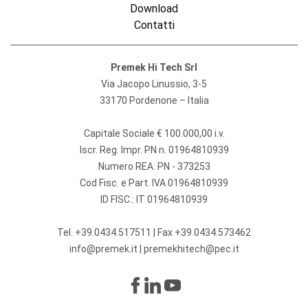
Download
Contatti
Premek Hi Tech Srl
Via Jacopo Linussio, 3-5
33170 Pordenone – Italia
Capitale Sociale € 100.000,00 i.v.
Iscr. Reg. Impr. PN n. 01964810939
Numero REA: PN - 373253
Cod Fisc. e Part. IVA 01964810939
ID FISC.: IT 01964810939
Tel.
+39.0434.517511
| Fax +39.0434.573462
info@premek.it
|
premekhitech@pec.it